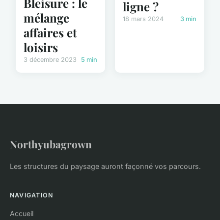
Bleisure : le
ligne ?
mélange
18 mars 2024
3 min
affaires et
loisirs
3 décembre 2023
5 min
Northyubagrown
Les structures du paysage auront façonné vos parcours.
NAVIGATION
Accueil