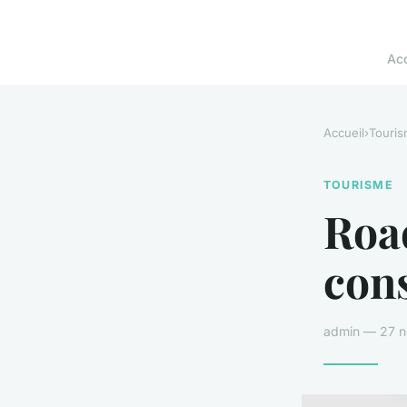
Acc
Accueil
›
Touri
TOURISME
Roa
cons
admin — 27 n