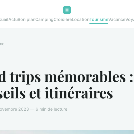
ueil
Actu
Bon plan
Camping
Croisière
Location
Tourisme
Vacance
Voy
sme
d trips mémorables :
eils et itinéraires
ovembre 2023 — 6 min de lecture