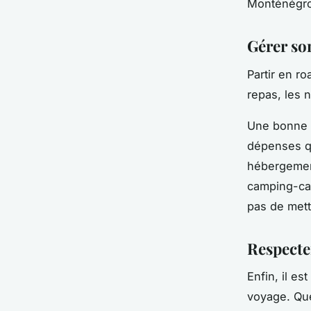
Monténégro 
Gérer so
Partir en ro
repas, les 
Une bonne p
dépenses qu
hébergemen
camping-car
pas de mett
Respecte
Enfin, il e
voyage. Que