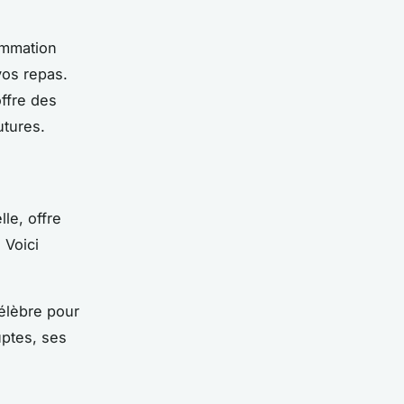
ommation
vos repas.
offre des
utures.
le, offre
 Voici
célèbre pour
uptes, ses