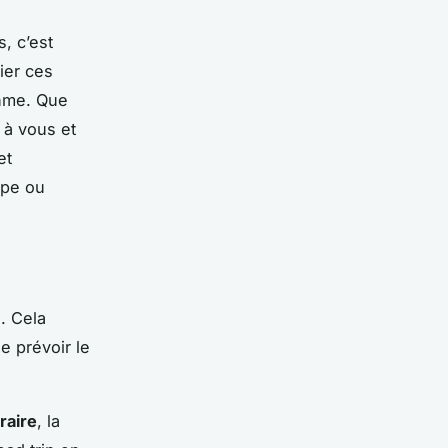
, c’est
ier ces
thme. Que
 à vous et
et
ope ou
. Cela
de prévoir le
éraire
, la