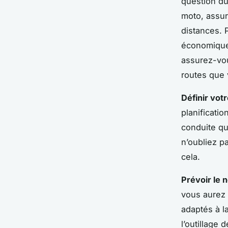
question du
moto, assur
distances. 
économique 
assurez-vou
routes que 
Définir votr
planificati
conduite quo
n’oubliez p
cela.
Prévoir le 
vous aurez 
adaptés à l
l’outillage