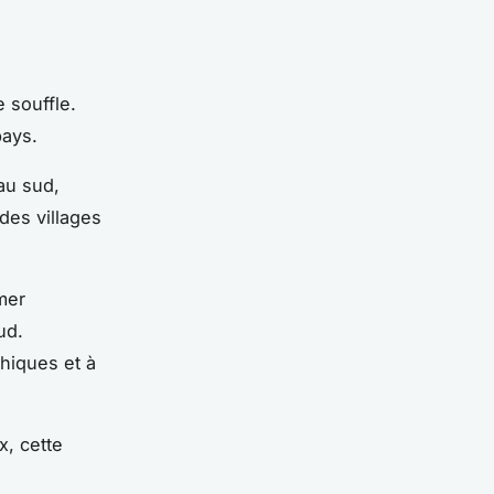
 souffle.
pays.
au sud,
des villages
mer
ud.
hiques et à
x, cette