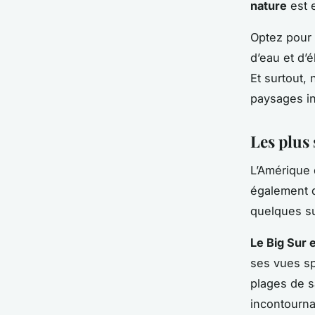
nature
est e
Optez pour 
d’eau et d’é
Et surtout,
paysages in
Les plus
L’Amérique 
également d
quelques su
Le Big Sur e
ses vues sp
plages de s
incontourna