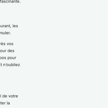
fascinante.
burant, les
muler.
près vos
pour des
pos pour
t n’oubliez
l de votre
ter la