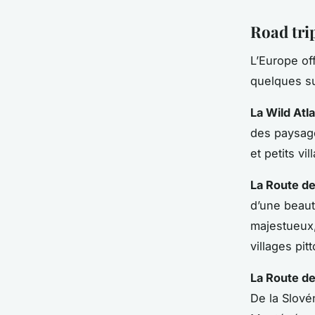
Road trip
L’Europe of
quelques su
La Wild Atl
des paysage
et petits vi
La Route d
d’une beaut
majestueux
villages pit
La Route de
De la Slové