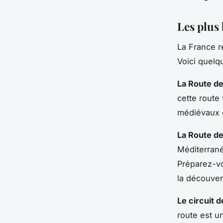
Les plus 
La France 
Voici quelq
La Route de
cette route
médiévaux e
La Route d
Méditerrané
Préparez-vo
la découver
Le circuit 
route est u