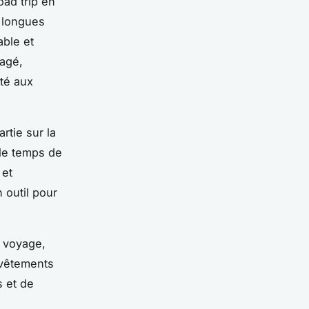
oad trip en
e longues
able et
nagé,
pté aux
rtie sur la
 le temps de
 et
 outil pour
 voyage,
 vêtements
 et de