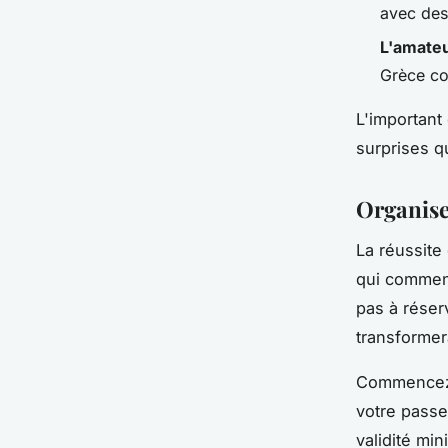
avec des
L'amateu
Grèce com
L'important 
surprises q
Organise
La réussite
qui commenc
pas à réser
transforme
Commencez p
votre passe
validité mi