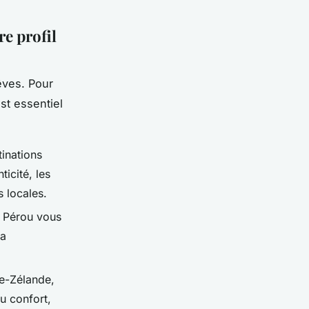
e profil
êves. Pour
st essentiel
inations
icité, les
 locales.
e Pérou vous
la
e-Zélande,
u confort,