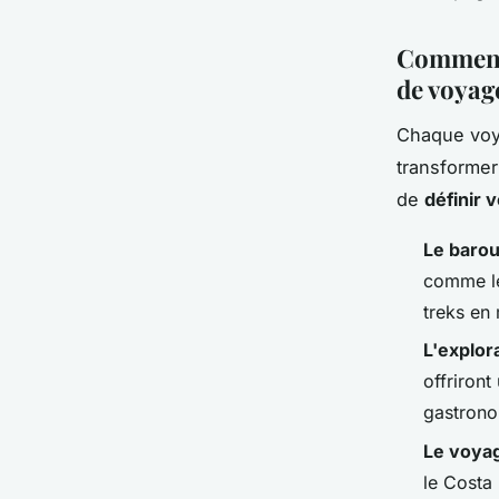
Comment 
de voyag
Chaque voya
transformer
de
définir v
Le barou
comme le
treks en
L'explor
offriront
gastronom
Le voyag
le Costa