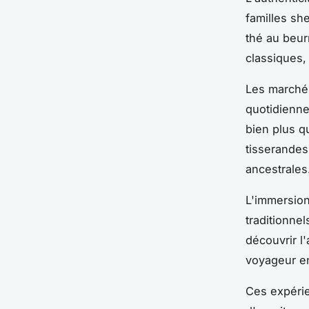
familles sh
thé au beur
classiques,
Les marchés
quotidienne
bien plus q
tisserandes
ancestrales
L'immersion
traditionne
découvrir l'
voyageur en
Ces expéri