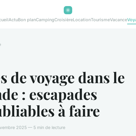
ueil
Actu
Bon plan
Camping
Croisière
Location
Tourisme
Vacance
Voy
e
s de voyage dans le
de : escapades
bliables à faire
vembre 2025 — 5 min de lecture