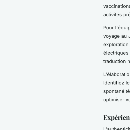
vaccination
activités pr
Pour l'équi
voyage au 
exploration
électriques
traduction h
L'élaborati
Identifiez l
spontanéité
optimiser v
Expérienc
L'authentic