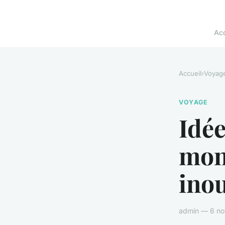
Acc
Accueil
›
Voyag
VOYAGE
Idée
mon
inou
admin — 6 no