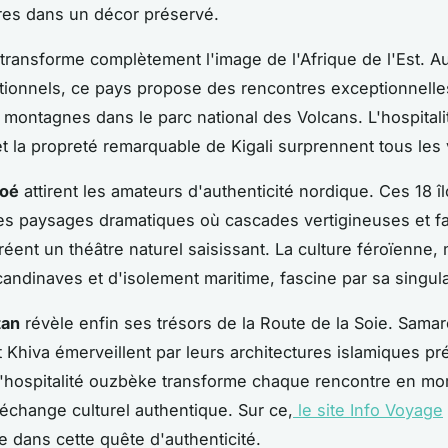
res dans un décor préservé.
transforme complètement l'image de l'Afrique de l'Est. A
ditionnels, ce pays propose des rencontres exceptionnelle
s montagnes dans le parc national des Volcans. L'hospitali
t la propreté remarquable de Kigali surprennent tous les
roé
attirent les amateurs d'authenticité nordique. Ces 18 î
es paysages dramatiques où cascades vertigineuses et fa
réent un théâtre naturel saisissant. La culture féroïenne
candinaves et d'isolement maritime, fascine par sa singula
tan
révèle enfin ses trésors de la Route de la Soie. Sama
 Khiva émerveillent par leurs architectures islamiques pr
l'hospitalité ouzbèke transforme chaque rencontre en m
d'échange culturel authentique. Sur ce,
le site Info Voyage
dans cette quête d'authenticité.