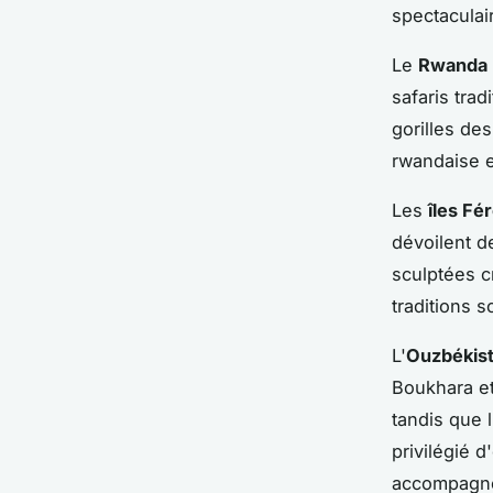
spectaculai
Le
Rwanda
safaris tra
gorilles de
rwandaise e
Les
îles Fé
dévoilent d
sculptées c
traditions s
L'
Ouzbékis
Boukhara et
tandis que 
privilégié 
accompagne 