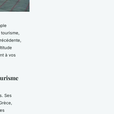
mple
 tourisme,
précédente,
titude
nt à vos
ourisme
s. Ses
 Grèce,
ées