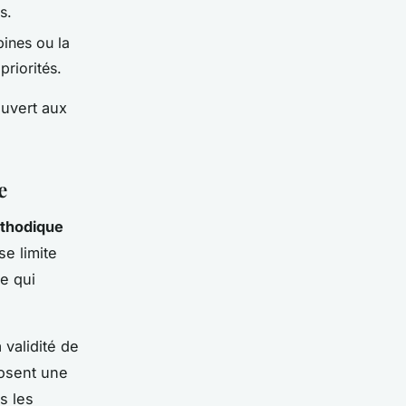
s.
ines ou la
priorités.
ouvert aux
e
éthodique
e limite
e qui
validité de
posent une
s les