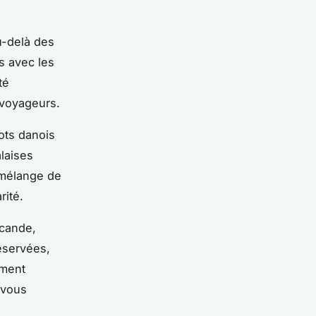
u-delà des
s avec les
té
 voyageurs.
lots danois
laises
, mélange de
rité.
rcande,
éservées,
oment
vous