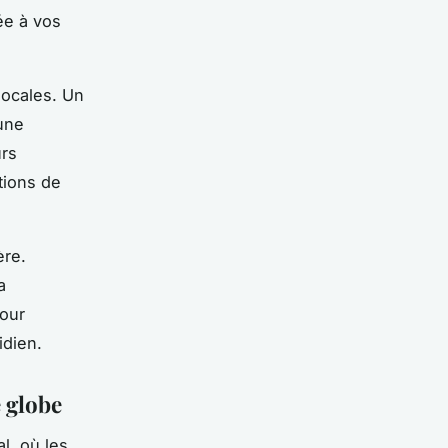
ée à vos
locales. Un
une
urs
tions de
ère.
a
pour
idien.
e globe
l, où les