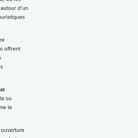
 autour d'un
ouristiques
re
o offrent
s
ns
ux
la ou
rme le
 ouverture