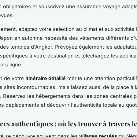
s obligatoires et souscrivez une assurance voyage adapt
évues.
pement, adaptez votre selection au climat et aux activités 
Japon en automne nécessite des vêtements différents d'
 des temples d'Angkor. Prévoyez également les adaptate
 spécifiques à votre destination et téléchargez les applica
ors ligne.
on de votre
itinéraire détaillé
mérite une attention particuli
es sites incontournables, mais laissez aussi de la place à l
. Réservez les hébergements dans les zones centrales 
os déplacements et découvrir l'authenticité locale au quot
es authentiques : où les trouver à travers l
ité se découvre souvent dans les
villages reculés
du Népa